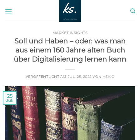
Zum
Inhalt
springen
MARKET INSIGHTS
Soll und Haben – oder: was man
aus einem 160 Jahre alten Buch
über Digitalisierung lernen kann
VERÖFFENTLICHT AM
JULI 25, 2022
VON
HEIKO
25
Juli