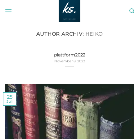
Zum
Inhalt
springen
AUTHOR ARCHIV:
HEIKO
plattform2022
November 8, 2022
25
Juli