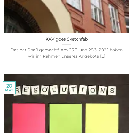
KAV goes Sketchfab
Das hat Spaß gemacht! Am 25.3. und 28.3. 2022 haben
wir im Rahmen unseres Angebots [...]
20
März