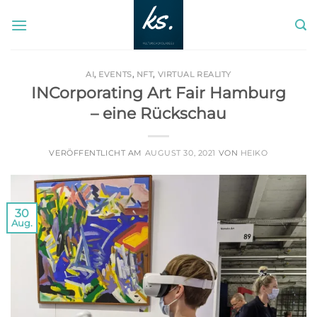
Zum
Inhalt
springen
AI
,
EVENTS
,
NFT
,
VIRTUAL REALITY
INCorporating Art Fair Hamburg
– eine Rückschau
VERÖFFENTLICHT AM
AUGUST 30, 2021
VON
HEIKO
30
Aug.