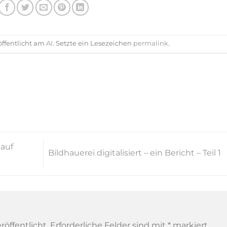
öffentlicht am
AI
. Setzte ein Lesezeichen
permalink
.
 auf
Bildhauerei digitalisiert – ein Bericht – Teil 1
röffentlicht.
Erforderliche Felder sind mit
*
markiert.