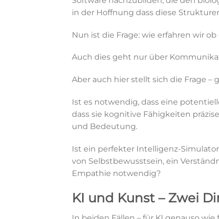
Software nachzubilden, die den biol
in der Hoffnung dass diese Strukture
Nun ist die Frage: wie erfahren wir o
Auch dies geht nur über Kommunikat
Aber auch hier stellt sich die Frage 
Ist es notwendig, dass eine potentiell
dass sie kognitive Fähigkeiten präzi
und Bedeutung.
Ist ein perfekter Intelligenz-Simulato
von Selbstbewusstsein, ein Verständ
Empathie notwendig?
KI und Kunst – Zwei Di
In beiden Fällen – für KI genauso wie f