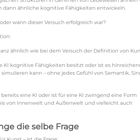
ogischen Strukturen in Gehirnen von Lebewesen ähneln 
n dann ähnliche kognitive Fähigkeiten entwickeln.
b oder wann dieser Versuch erfolgreich war?
ion:
– ganz ähnlich wie bei dem Versuch der Definition von Kun
e KI kognitive Fähigkeiten besitzt oder ist es hinreichen
se simulieren kann – ohne jedes Gefühl von Semantik, Sin
r bereits eine KI oder ist für eine KI zwingend eine Form
nis von Innenwelt und Außenwelt und vielleicht auch
nge die selbe Frage
ür Kunst – ist die Frage: