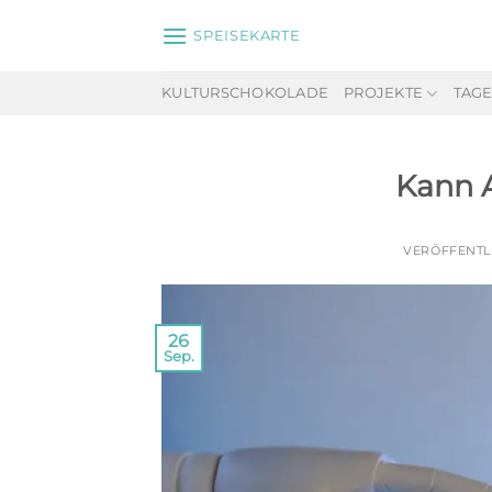
Zum
SPEISEKARTE
Inhalt
springen
KULTURSCHOKOLADE
PROJEKTE
TAG
Kann A
VERÖFFENTL
26
Sep.